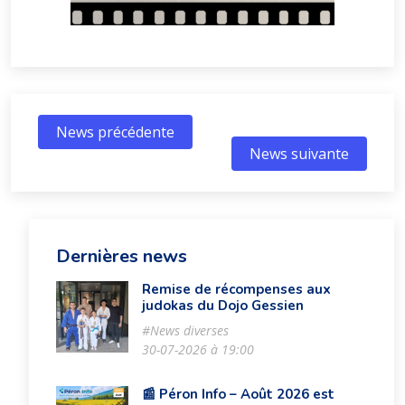
News précédente
News suivante
Dernières news
Remise de récompenses aux
judokas du Dojo Gessien
#News diverses
30-07-2026 à 19:00
📰 Péron Info – Août 2026 est