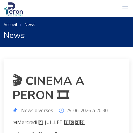
Accueil
News
News
🎬 CINEMA A
PERON 🎞️
News diverses
29-06-2026 à 20:30
📅Mercredi 1️⃣ JUILLET 2️⃣0️⃣2️⃣6️⃣