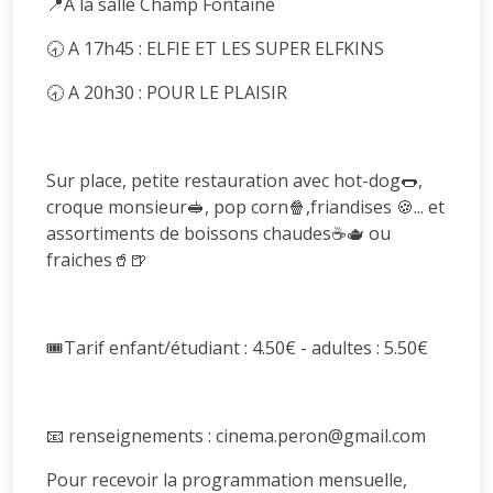
📍A la salle Champ Fontaine
🕣 A 17h45 : ELFIE ET LES SUPER ELFKINS
🕣 A 20h30 : POUR LE PLAISIR
Sur place, petite restauration avec hot-dog🌭,
croque monsieur🥪, pop corn🍿,friandises 🍪... et
assortiments de boissons chaudes☕🫖 ou
fraiches🥤🍺
🎟️Tarif enfant/étudiant : 4.50€ - adultes : 5.50€
📧 renseignements : cinema.peron@gmail.com
Pour recevoir la programmation mensuelle,