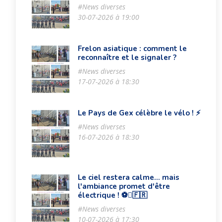
#News diverses
30-07-2026 à 19:00
Frelon asiatique : comment le
reconnaître et le signaler ?
#News diverses
17-07-2026 à 18:30
Le Pays de Gex célèbre le vélo ! ⚡️
#News diverses
16-07-2026 à 18:30
Le ciel restera calme… mais
l'ambiance promet d'être
électrique ! ⚽🇫🇷
#News diverses
10-07-2026 à 17:30