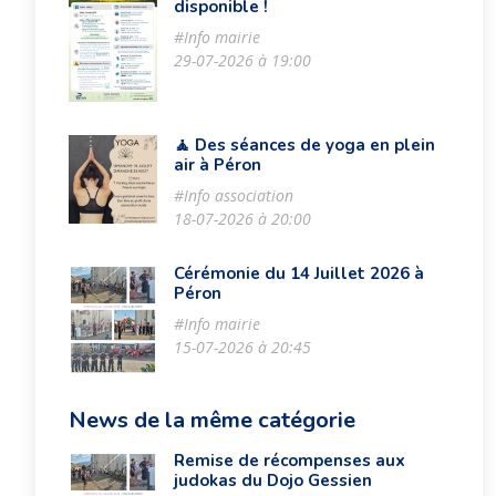
disponible !
#Info mairie
29-07-2026 à 19:00
🧘 Des séances de yoga en plein
air à Péron
#Info association
18-07-2026 à 20:00
Cérémonie du 14 Juillet 2026 à
Péron
#Info mairie
15-07-2026 à 20:45
News de la même catégorie
Remise de récompenses aux
judokas du Dojo Gessien