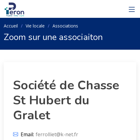
Accueil
Vie locale
Associations
Zoom sur une associaiton
Société de Chasse
St Hubert du
Gralet
Email:
ferrolliet@k-net.fr