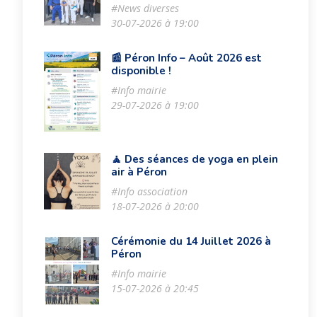
#News diverses
30-07-2026 à 19:00
📰 Péron Info – Août 2026 est
disponible !
#Info mairie
29-07-2026 à 19:00
🧘 Des séances de yoga en plein
air à Péron
#Info association
18-07-2026 à 20:00
Cérémonie du 14 Juillet 2026 à
Péron
#Info mairie
15-07-2026 à 20:45