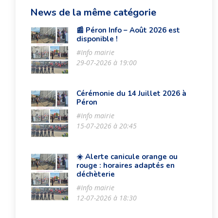
News de la même catégorie
📰 Péron Info – Août 2026 est
disponible !
#Info mairie
29-07-2026 à 19:00
Cérémonie du 14 Juillet 2026 à
Péron
#Info mairie
15-07-2026 à 20:45
☀️ Alerte canicule orange ou
rouge : horaires adaptés en
déchèterie
#Info mairie
12-07-2026 à 18:30