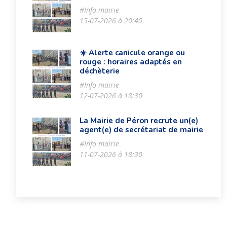
#Info mairie
15-07-2026 à 20:45
☀️ Alerte canicule orange ou
rouge : horaires adaptés en
déchèterie
#Info mairie
12-07-2026 à 18:30
La Mairie de Péron recrute un(e)
agent(e) de secrétariat de mairie
#Info mairie
11-07-2026 à 18:30