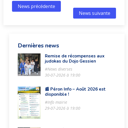
News précédente
News suivante
Dernières news
Remise de récompenses aux
judokas du Dojo Gessien
#News diverses
30-07-2026 à 19:00
📰 Péron Info – Août 2026 est
disponible !
#Info mairie
29-07-2026 à 19:00