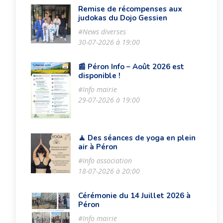
Remise de récompenses aux
judokas du Dojo Gessien
#News diverses
30-07-2026 à 19:00
📰 Péron Info – Août 2026 est
disponible !
#Info mairie
29-07-2026 à 19:00
🧘 Des séances de yoga en plein
air à Péron
#Info association
18-07-2026 à 20:00
Cérémonie du 14 Juillet 2026 à
Péron
#Info mairie