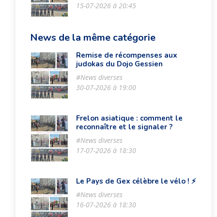
15-07-2026 à 20:45
News de la même catégorie
Remise de récompenses aux
judokas du Dojo Gessien
#News diverses
30-07-2026 à 19:00
Frelon asiatique : comment le
reconnaître et le signaler ?
#News diverses
17-07-2026 à 18:30
Le Pays de Gex célèbre le vélo ! ⚡️
#News diverses
16-07-2026 à 18:30