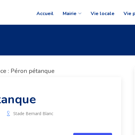
Accueil
Mairie
Vie locale
Vie 
rice : Péron pétanque
tanque
Stade Bernard Blanc