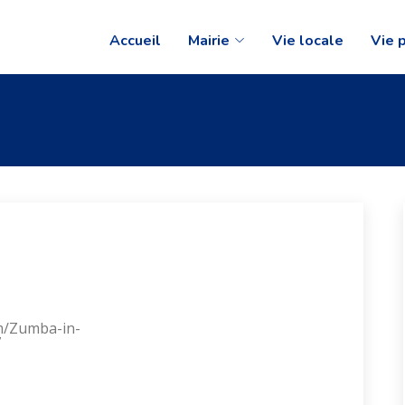
Accueil
Mairie
Vie locale
Vie 
m/Zumba-in-
7