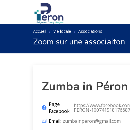
Accueil
Vie locale
Associations
Zoom sur une associaiton
Zumba in Péron
Page
https://www.facebook.co
PERON-10074151817668
Facebook:
Email:
zumbainperon@gmail.com